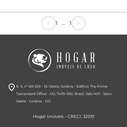
chevron_left
chevron_right
1 ... 1
room
R. 5, nº 691 305 - St. Oeste, Goiânia - Edifício The Prime
Tamandaré Office - GO, 74115-060, Brasil
, Sala 1401
- Setor
Oeste
- Goiânia
- GO
Hogar Imóveis - CRECI: 32519