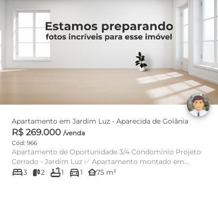
Apartamento em Jardim Luz - Aparecida de Goiânia
R$ 269.000
/venda
Cód: 966
Apartamento de Oportunidade 3/4 Condomínio Projeto
Cerrado - Jardim Luz ✅ Apartamento montado em
bed
bathtub
directions_car
armários 3 quartos co...
other_houses
3
2
1
1
75 m²