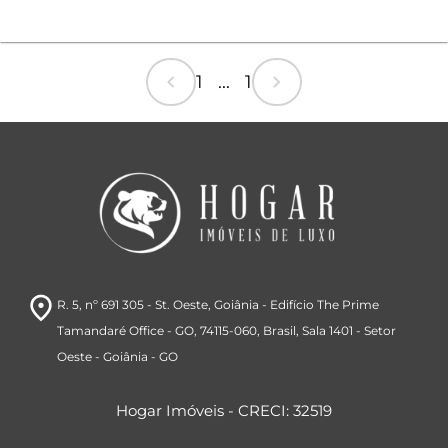
chevron_left
chevron_right
1 ... 1
room
R. 5, nº 691 305 - St. Oeste, Goiânia - Edifício The Prime
Tamandaré Office - GO, 74115-060, Brasil
, Sala 1401
- Setor
Oeste
- Goiânia
- GO
Hogar Imóveis - CRECI: 32519