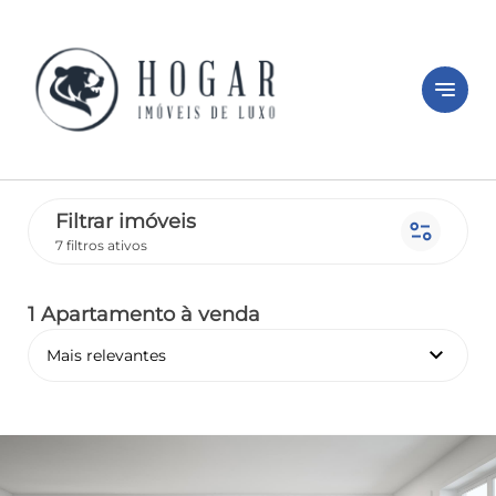
notes
Filtrar imóveis
page_info
7 filtros ativos
1 Apartamento
à venda
keyboard_arrow_down
Mais relevantes