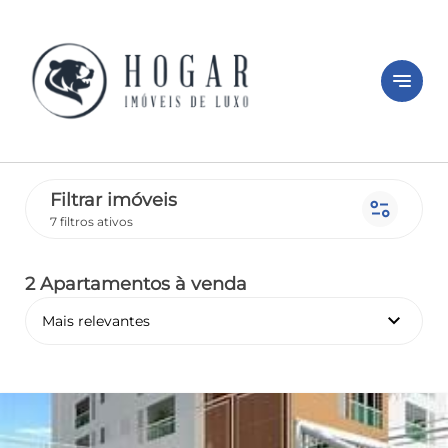
notes
Filtrar imóveis
page_info
7 filtros ativos
2 Apartamentos
à venda
keyboard_arrow_down
Mais relevantes