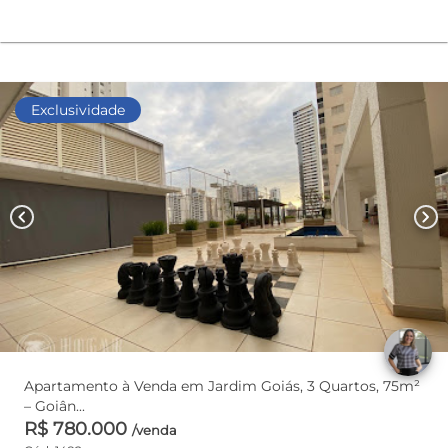
Exclusividade
chevron_left
chevron_right
Apartamento à Venda em Jardim Goiás, 3 Quartos, 75m²
– Goiân...
R$ 780.000
/venda