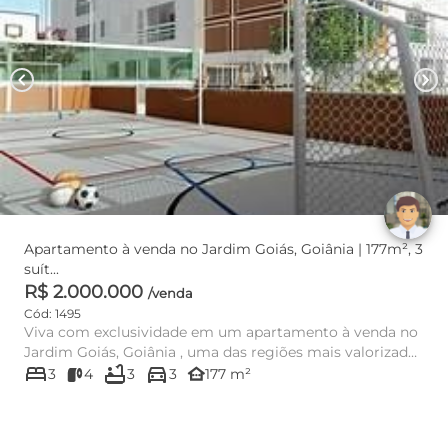
chevron_left
chevron_right
Apartamento à venda no Jardim Goiás, Goiânia | 177m², 3
suít...
R$ 2.000.000
/venda
Cód: 1495
Viva com exclusividade em um apartamento à venda no
Jardim Goiás, Goiânia , uma das regiões mais valorizadas
bed
bathtub
directions_car
da cidade...
other_houses
3
4
3
3
177 m²