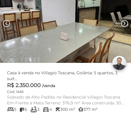
chevron_left
chevron_right
Casa à venda no Villagio Toscana, Goiânia: 5 quartos, 3
suít...
R$ 2.350.000
/venda
Cód: 1465
Sobrado de Alto Padrão no Residencial Villagio Toscana
Em Frente à Mata Terreno: 376,9 m² Área construída: 300
bed
bathtub
directions_car
...
construction
other_houses
5
6
3
4
300 m²
377 m²