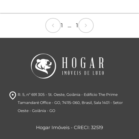
chevron_left
chevron_right
1 ... 1
room
R. 5, nº 691 305 - St. Oeste, Goiânia - Edifício The Prime
Tamandaré Office - GO, 74115-060, Brasil
, Sala 1401
- Setor
Oeste
- Goiânia
- GO
Hogar Imóveis - CRECI: 32519