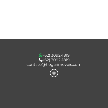
(62) 3092-1819
(62) 3092-1819
l
contato@hogarimoveis.com
cha o formulário abaixo e iremos buscar imóve