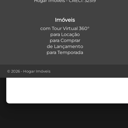
Hogar Imóveis - CRECI: 32519
Comprar
Imóveis
Tipo do I
com Tour Virtual 360°
para Locação
para Comprar
de Lançamento
para Temporada
© 2026 - Hogar Imóveis