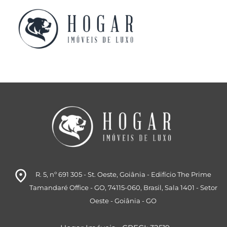
Peça seu imóve
Está com dificuldade ou sem tempo? Preen
room
R. 5, nº 691 305 - St. Oeste, Goiânia - Edifício The Prime
Tamandaré Office - GO, 74115-060, Brasil
, Sala 1401
- Setor
Oeste
- Goiânia
- GO